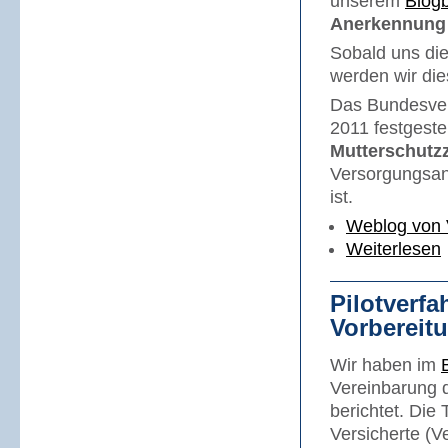
unserem
Blogb
Anerkennung 
Sobald uns die
werden wir die
Das Bundesver
2011 festgestel
Mutterschutzz
Versorgungsan
ist.
Weblog von 
Weiterlesen
Pilotverfa
Vorbereit
Wir haben im
Vereinbarung d
berichtet. Die 
Versicherte (V