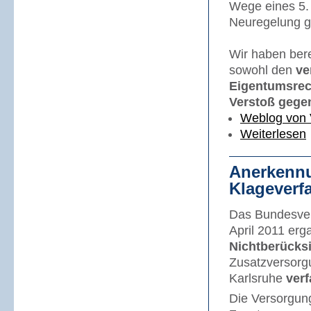
Wege eines 5. 
Neuregelung ge
Wir haben bere
sowohl den
ve
Eigentumsrec
Verstoß gege
Weblog von 
Weiterlesen
Anerkennu
Klageverf
Das Bundesverf
April 2011 erg
Nichtberücks
Zusatzversorg
Karlsruhe
ver
Die Versorgun