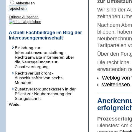
zur Umsetzun
Abbestellen
Wir sind der A
zeitnahen Umse
Frühere Ausgaben
Nachdem Abmah
blieben, haben 
Aktuell Fachbeiträge im Blog der
Interessengemeinschaft
Neuberechnung
Tarifparteien 
Einladung zur
Informationsveranstaltung -
Über den Fortg
Rechtsanwälte informieren über
die Neuregelungen zur
Die rechtliche
Zusatzversorgung
erwartenden ne
Rechtsverlust droht -
Weblog von 
Ausschlussfrist von sechs
Monaten
Weiterlesen
Zusatzversorgungskassen in der
Pflicht zur Neuberechnung der
Startgutschrift
Anerkennu
Weiter
erfolgreic
Prozesserfol
Dienstes: Am 