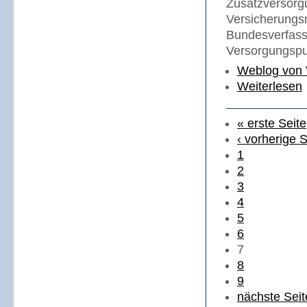
Zusatzversorg
Versicherungs
Bundesverfass
Versorgungspu
Weblog von 
Weiterlesen
« erste Seite
‹ vorherige S
1
2
3
4
5
6
7
8
9
nächste Seit