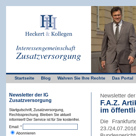
Interessengemeinschaft
Zusatzversorgung
Startseite
Blog
Wahren Sie Ihre Rechte
Das Portal
Newsletter der IG
Newsletter de
Zusatzversorgung
F.A.Z. Art
im öffentl
Startgutschrift, Zusatzversorgung,
Rechtssprechung. Bleiben Sie aktuell
informiert! Der Service ist für Sie kostenfrei.
Die Frankfur
Email:
*
23./24.07.2
Abonnieren
Bundesgerichts