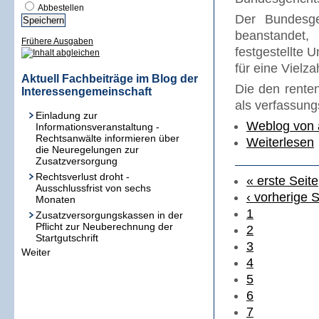
Abbestellen
Der Bundesger
beanstandet
Frühere Ausgaben
festgestellte
für eine Vielza
Aktuell Fachbeiträge im Blog der
Die den renten
Interessengemeinschaft
als verfassung
Einladung zur
Weblog von
Informationsveranstaltung -
Rechtsanwälte informieren über
Weiterlesen
die Neuregelungen zur
Zusatzversorgung
Rechtsverlust droht -
« erste Seite
Ausschlussfrist von sechs
‹ vorherige S
Monaten
1
Zusatzversorgungskassen in der
Pflicht zur Neuberechnung der
2
Startgutschrift
3
Weiter
4
5
6
7