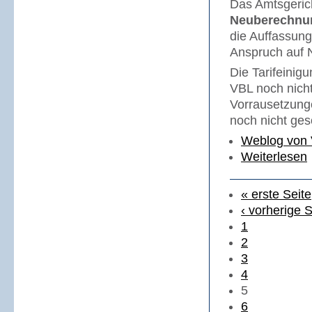
Das Amtsgerich
Neuberechnun
die Auffassung
Anspruch auf 
Die Tarifeinig
VBL noch nich
Vorrausetzung
noch nicht ges
Weblog von 
Weiterlesen
« erste Seite
‹ vorherige S
1
2
3
4
5
6