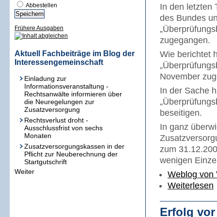
Abbestellen
In den letzte
des Bundes und
„Überprüfungsb
Frühere Ausgaben
zugegangen.
Aktuell Fachbeiträge im Blog der
Wie berichtet 
Interessengemeinschaft
„Überprüfungs
November zug
Einladung zur
Informationsveranstaltung -
In der Sache h
Rechtsanwälte informieren über
„Überprüfungsb
die Neuregelungen zur
Zusatzversorgung
beseitigen.
Rechtsverlust droht -
In ganz überw
Ausschlussfrist von sechs
Monaten
Zusatzversorg
Zusatzversorgungskassen in der
zum 31.12.2001
Pflicht zur Neuberechnung der
wenigen Einzel
Startgutschrift
Weiter
Weblog von 
Weiterlesen
Erfolg vo