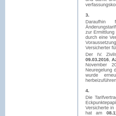
verfassungsko
3.
Daraufhin f
Änderungstari
zur Ermittlung
durch eine Ve
Voraussetzun
Versicherter f
Der IV. Ziv
09.03.2016
,
A
November 20
Neuregelung de
wurde erneu
herbeizuführen
4.
Die Tarifvert
Eckpunktepapi
Versicherte in
hat am
08.1