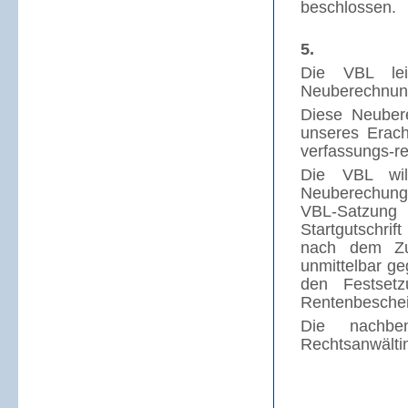
beschlossen.
5.
Die VBL lei
Neuberechnunge
Diese Neuber
unseres Erac
verfassungs-re
Die VBL will
Neuberechunge
VBL-Satzung
Startgutschrif
nach dem Zuga
unmittelbar g
den Festset
Rentenbeschei
Die nachben
Rechtsanwältin