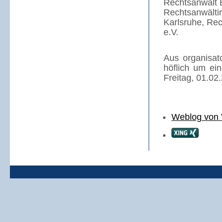
Rechtsanwalt B
Rechtsanwälti
Karlsruhe,
Rec
e.V.
Aus organisat
höflich um e
Freitag, 01.02
Weblog von 