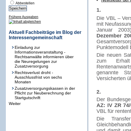
Abbestellen
1.
Frühere Ausgaben
Die VBL – Ver
mit Neufassun
Januar 2003
Aktuell Fachbeiträge im Blog der
Dezember 200
Interessengemeinschaft
Gesamtversor
Punktemodell 
Einladung zur
Informationsveranstaltung -
Die neuen Sa
Rechtsanwälte informieren über
zum Erhal
die Neuregelungen zur
Zusatzversorgung
Rentenanwarts
genannte Sta
Rechtsverlust droht -
Ausschlussfrist von sechs
Versicherten ü
Monaten
Zusatzversorgungskassen in der
2.
Pflicht zur Neuberechnung der
Startgutschrift
Der Bundesger
Weiter
AZ: IV
ZR 74/
VBL für renten
Die Transfe
Gleichbehandl
und damit un