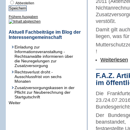
2011 (Aktenze
Abbestellen
Nichtanrechnu
Zusatzversorg
Frühere Ausgaben
verstößt.
Damit gilt auch
Aktuell Fachbeiträge im Blog der
liegen, was fü
Interessengemeinschaft
Mutterschutzze
Einladung zur
!
Informationsveranstaltung -
Rechtsanwälte informieren über
Weiterlesen
die Neuregelungen zur
Zusatzversorgung
Rechtsverlust droht -
F.A.Z. Art
Ausschlussfrist von sechs
im öffentl
Monaten
Zusatzversorgungskassen in der
Pflicht zur Neuberechnung der
Die Frankfur
Startgutschrift
23./24.07.2
Weiter
Bundesgerichts
Der Bundesger
beanstandet
festgestellte