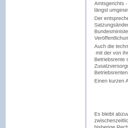
Amtsgerichts -
längst umgesetz
Der entsprech
Satzungsänder
Bundesminister
Veröffentlichu
Auch die techn
mit der von ih
Betriebsrente
Zusatzversorg
Betriebsrente
Einen kurzen 
Es bleibt abzu
zwischenzeitli
bisherige Rech