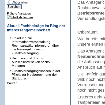
Das Amtsgerich
Abbestellen
Rechtsanwaltss
Betriebsrente
Frühere Ausgaben
Verhandlungst
Aktuell Fachbeiträge im Blog der
Interessengemeinschaft
anberaumt.
Einladung zur
Wie bereits mi
Informationsveranstaltung -
unsere ersten
Rechtsanwälte informieren über
die Neuregelungen zur
Das Amtsgerich
Zusatzversorgung
Neuberechnun
Rechtsverlust droht -
die Auffassung
Ausschlussfrist von sechs
Monaten
Anspruch auf 
Zusatzversorgungskassen in der
Die Tarifeinig
Pflicht zur Neuberechnung der
Startgutschrift
VBL noch nich
Weiter
Vorrausetzung
noch nicht ges
Ersteres geht 
Tarifparteien 