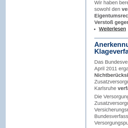
Wir haben bere
sowohl den
ve
Eigentumsrec
Verstoß gege
Weiterlesen
Anerkennu
Klageverf
Das Bundesverf
April 2011 erg
Nichtberücks
Zusatzversorg
Karlsruhe
ver
Die Versorgun
Zusatzversorg
Versicherungs
Bundesverfass
Versorgungspu