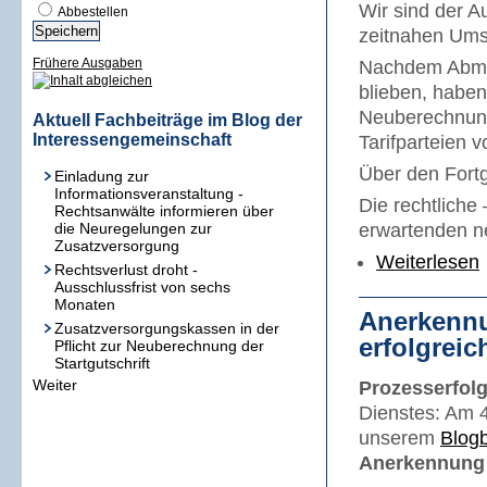
Wir sind der A
Abbestellen
zeitnahen Umse
Frühere Ausgaben
Nachdem Abmah
blieben, haben 
Neuberechnung
Aktuell Fachbeiträge im Blog der
Interessengemeinschaft
Tarifparteien 
Über den Fortg
Einladung zur
Informationsveranstaltung -
Die rechtliche
Rechtsanwälte informieren über
die Neuregelungen zur
erwartenden ne
Zusatzversorgung
Weiterlesen
Rechtsverlust droht -
Ausschlussfrist von sechs
Monaten
Anerkennu
Zusatzversorgungskassen in der
erfolgreic
Pflicht zur Neuberechnung der
Startgutschrift
Weiter
Prozesserfol
Dienstes: Am 
unserem
Blogb
Anerkennung 