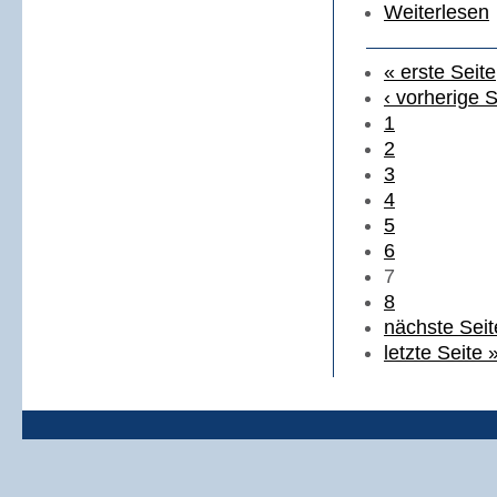
Weiterlesen
« erste Seite
‹ vorherige S
1
2
3
4
5
6
7
8
nächste Seit
letzte Seite 