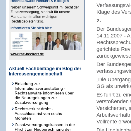
Rechtsanwälte Heckert & Kollegen
Verfassungswid
Neben unserem Schwerpunkt im Recht der
Klage des Vers
Zusatzversorgung, sind wir für unsere
Mandanten in allen wichtigen
2.
Rechtsgebieten tätig.
Informieren Sie sich hier:
Der Bundesgeri
14.11.2007 - A
Rechtssprechu
gerichtete Rev
www.rae-heckert.de
zurückgewiese
Der Bundesgeri
Aktuell Fachbeiträge im Blog der
verfassungswid
Interessengemeinschaft
„Die Übergangs
Einladung zur
GG als unwirk
Informationsveranstaltung -
Rechtsanwälte informieren über
Es führt zu ei
die Neuregelungen zur
verstoßenden 
Zusatzversorgung
Versicherten, 
Rechtsverlust droht -
Ausschlussfrist von sechs
Arbeitsverhält
Monaten
Vollrente erwo
Zusatzversorgungskassen in der
Pflicht zur Neuberechnung der
Die Ungleichbe