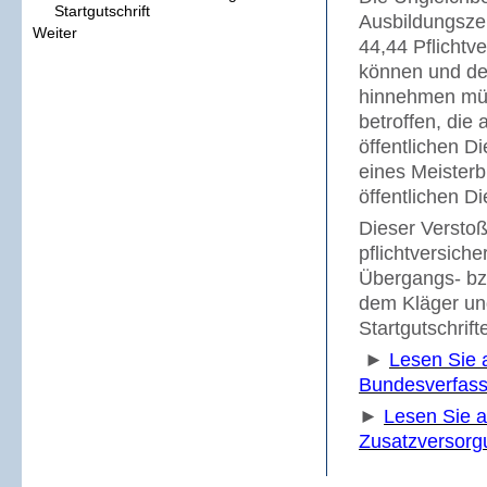
Startgutschrift
Ausbildungszei
Weiter
44,44 Pflichtv
können und de
hinnehmen müs
betroffen, die
öffentlichen D
eines Meisterb
öffentlichen Di
Dieser Verstoß
pflichtversich
Übergangs- bzw
dem Kläger und
Startgutschrif
►
Lesen Sie 
Bundesverfass
►
Lesen Sie a
Zusatzversorg