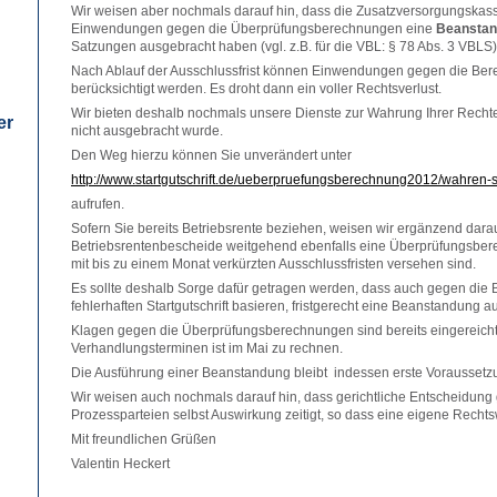
Wir weisen aber nochmals darauf hin, dass die Zusatzversorgungskas
Einwendungen gegen die Überprüfungsberechnungen eine
Beanstan
Satzungen ausgebracht haben (vgl. z.B. für die VBL: § 78 Abs. 3 VBLS)
Nach Ablauf der Ausschlussfrist können Einwendungen gegen die Berec
berücksichtigt werden. Es droht dann ein voller Rechtsverlust.
Wir bieten deshalb nochmals unsere Dienste zur Wahrung Ihrer Recht
er
nicht ausgebracht wurde.
Den Weg hierzu können Sie unverändert unter
http://www.startgutschrift.de/ueberpruefungsberechnung2012/wahren-s
aufrufen.
Sofern Sie bereits Betriebsrente beziehen, weisen wir ergänzend darau
Betriebsrentenbescheide weitgehend ebenfalls eine Überprüfungsberec
mit bis zu einem Monat verkürzten Ausschlussfristen versehen sind.
Es sollte deshalb Sorge dafür getragen werden, dass auch gegen die B
fehlerhaften Startgutschrift basieren, fristgerecht eine Beanstandung a
Klagen gegen die Überprüfungsberechnungen sind bereits eingereicht. 
Verhandlungsterminen ist im Mai zu rechnen.
Die Ausführung einer Beanstandung bleibt indessen erste Voraussetz
Wir weisen auch nochmals darauf hin, dass gerichtliche Entscheidung
Prozessparteien selbst Auswirkung zeitigt, so dass eine eigene Recht
Mit freundlichen Grüßen
Valentin Heckert