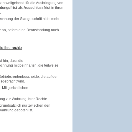
sen weitgehend für die Ausbringung von
dungsfrist
als
Ausschlussfrist
in ihren
.
hnung der Startgutschrift nicht mehr
e an, sofern eine Beanstandung noch
ie-ihre-rechte
f hin, dass die
hnung mit beinhalten, die teilweise
etriebsrentenbescheide, die auf der
usgebracht wird.
Mit gerichtlichen
ung zur Wahrung Ihrer Rechte.
 grundsätzlich nur zwischen den
swahrung geboten ist.