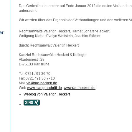
Das Gericht hat nunmehr auf Ende Januar 2012 die ersten Verhandlung
anberaumt.
Wir werden über das Ergebnis der Verhandlungen und den weiteren Verl
Rechtsanwälte Valentin Heckert, Harriet Schäfer-Heckert,
er
Wolfgang Klohe, Evelyn Wettstein, Joachim Städter
durch: Rechtsanwalt Valentin Heckert
Kanzlei Rechtsanwälte Heckert & Kollegen
Akademiestr. 28
D-76133 Karlsruhe
Tel. 0721 / 91 36 70
Fax 0721 / 91 36 7- 10
Mail
vh@rae-heckert.de
Web
www.startgutschrift.de
www.rae-heckert.de
Weblog von Valentin Heckert