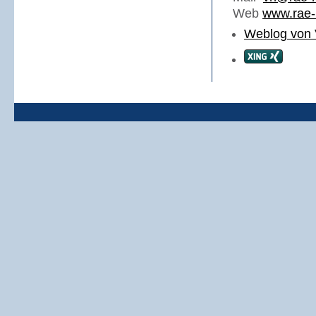
Web
www.rae-
Weblog von 