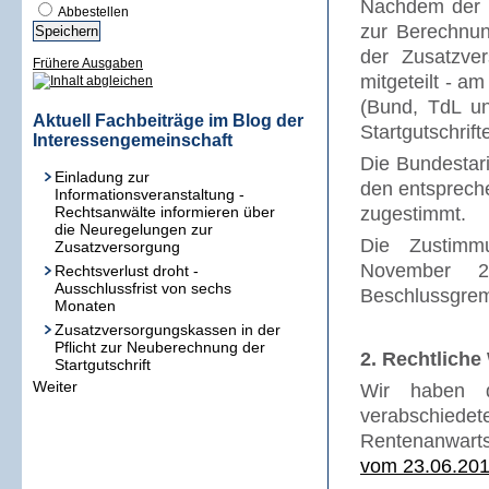
Nachdem der 
Abbestellen
zur Berechnung
der Zusatzver
Frühere Ausgaben
mitgeteilt - a
(Bund, TdL u
Aktuell Fachbeiträge im Blog der
Startgutschrift
Interessengemeinschaft
Die Bundestari
Einladung zur
den entsprech
Informationsveranstaltung -
Rechtsanwälte informieren über
zugestimmt.
die Neuregelungen zur
Die Zustimm
Zusatzversorgung
November 2
Rechtsverlust droht -
Ausschlussfrist von sechs
Beschlussgremi
Monaten
Zusatzversorgungskassen in der
Pflicht zur Neuberechnung der
2. Rechtlich
Startgutschrift
Weiter
Wir haben d
verabschi
Rentenanwarts
vom 23.06.20