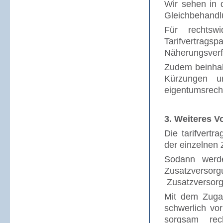
Wir sehen in
Gleichbehandl
Für rechtsw
Tarifvertra
Näherungsverf
Zudem beinhal
Kürzungen un
eigentumsrecht
3. Weiteres 
Die tarifvert
der einzelnen
Sodann werd
Zusatzversor
Zusatzversorg
Mit dem Zugan
schwerlich vo
sorgsam rec