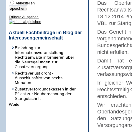
Das Oberla
Abbestellen
Rechtsanwal
18.12.2014 er
Frühere Ausgaben
VBL zur Startgu
Das Gericht h
Aktuell Fachbeiträge im Blog der
Interessengemeinschaft
vorgenomme
Bundesgericht
Einladung zur
nicht erfüllen.
Informationsveranstaltung -
Rechtsanwälte informieren über
Damit hat e
die Neuregelungen zur
Zusatzversorgung
Zusatzversorgu
Rechtsverlust droht -
verfassungswidr
Ausschlussfrist von sechs
In gleicher W
Monaten
Zusatzversorgungskassen in der
Rechtsstreiti
Pflicht zur Neuberechnung der
entschieden.
Startgutschrift
Weiter
Wir erachte
Oberlandesger
den Satzungs
Versorgunganst