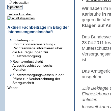
Abbestellen
Wir haben im B
Karlsruhe
in m
Frühere Ausgaben
gegen die Ver
Klagen auf A
Aktuell Fachbeiträge im Blog der
Interessengemeinschaft
Das Bundesver
Einladung zur
28.04.2011 fes
Informationsveranstaltung -
Mutterschutzze
Rechtsanwälte informieren über
die Neuregelungen zur
Versorgungsan
Zusatzversorgung
ist.
Rechtsverlust droht -
Ausschlussfrist von sechs
Monaten
Das Amtsgerich
Zusatzversorgungskassen in der
ausgeführt:
Pflicht zur Neuberechnung der
Startgutschrift
Weiter
„Die Beklagte 
Einbeziehung d
anfielen.
Insoweit kann 