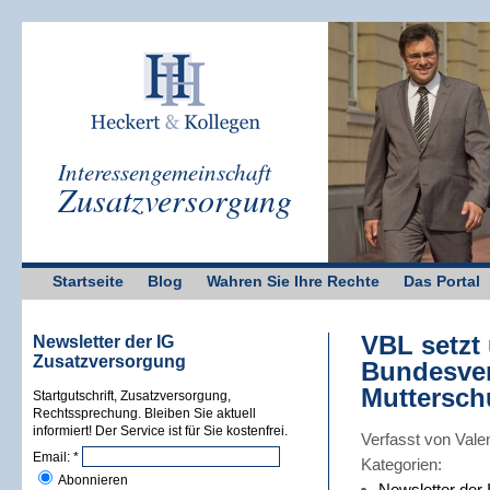
Interessengemeinschaft
Zusatzversorgung
Startseite
Blog
Wahren Sie Ihre Rechte
Das Portal
VBL setzt
Newsletter der IG
Zusatzversorgung
Bundesver
Muttersch
Startgutschrift, Zusatzversorgung,
Rechtssprechung. Bleiben Sie aktuell
informiert! Der Service ist für Sie kostenfrei.
Verfasst von Vale
Email:
*
Kategorien:
Abonnieren
Newsletter der