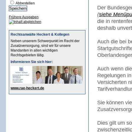
Abbestellen
Der Bundesgeri
(
siehe
Menüpun
Frühere Ausgaben
die in rentenf
deshalb unverb
Rechtsanwälte Heckert & Kollegen
Auch die bei b
Neben unserem Schwerpunkt im Recht der
Zusatzversorgung, sind wir für unsere
Startgutschri
Mandanten in allen wichtigen
Oberlandesgeri
Rechtsgebieten tätig.
Informieren Sie sich hier:
Auch wenn die
Regelungen in 
Versicherten ni
www.rae-heckert.de
Tarifverhandlu
Sie können vie
Zusatzversorgu
Dies gilt um s
zwischenzeitli