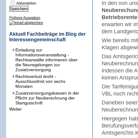
In den von uns
Abbestellen
Neuberechun
Betriebsrente
Frühere Ausgaben
erwarten wir 
dem Landgeric
Aktuell Fachbeiträge im Blog der
Interessengemeinschaft
Wie bereits mi
Klagen abgewi
Einladung zur
Informationsveranstaltung -
Das Amtsgerich
Rechtsanwälte informieren über
Neuberechnung 
die Neuregelungen zur
Zusatzversorgung
indessen die A
Rechtsverlust droht -
keinen Anspru
Ausschlussfrist von sechs
Die Tarifeinig
Monaten
Zusatzversorgungskassen in der
VBL noch nich
Pflicht zur Neuberechnung der
Daneben seien
Startgutschrift
Weiter
Neuberechnung
Hiergegen habe
Berufungsverf
Amtsgerichts Ka