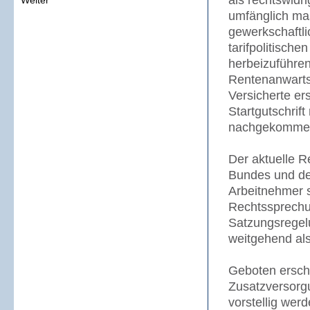
als rechtswidr
Weiter
umfänglich ma
gewerkschaftli
tarifpolitisch
herbeizuführen
Rentenanwartsc
Versicherte er
Startgutschrift
nachgekomme
Der aktuelle R
Bundes und der
Arbeitnehmer 
Rechtssprechu
Satzungsregel
weitgehend als
Geboten ersche
Zusatzversorg
vorstellig we