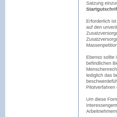
Satzung einzuv
Startgutschri
Erforderlich i
auf den unverä
Zusatzversorg
Zusatzversorg
Massenpetitio
Ebenso sollte i
befindlichen 
Menschenrechte
lediglich das b
beschwerdeführ
Pilotverfahren
Um diese Form
Interessengeme
Arbeitnehmern