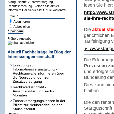
Startgutschrift, Zusatzversorgung,
lesen Sie hier:
Rechtssprechung. Bleiben Sie aktuell
informiert! Der Service ist für Sie kostenfrei.
http://www.s
Email:
*
sie-ihre-recht
Abonnieren
Abbestellen
Die
aktuellst
gerichtlichen
Frühere Ausgaben
Tarifeinigung 
►
www.startgu
Aktuell Fachbeiträge im Blog der
Interessengemeinschaft
Die Erfahrunge
Einladung zur
Prozessen zur
Informationsveranstaltung -
und erfolgreic
Rechtsanwälte informieren über
Bündelung dere
die Neuregelungen zur
Zusatzversorgung
Dies kann nich
Rechtsverlust droht -
bleiben.
Ausschlussfrist von sechs
Monaten
Zusatzversorgungskassen in der
Die den renten
Pflicht zur Neuberechnung der
Startgutschrif
Startgutschrift